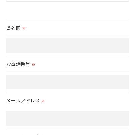
＜個人情報の提供について＞
当社ではお客様の同意を得た場合または法令に定め
られた場合を除き、
お名前
※
取得した個人情報を第三者に提供することはいたし
ません。
＜個人情報の委託について＞
お電話番号
※
当社では、利用目的の達成に必要な範囲において、
個人情報を外部に委託する場合があります。
これらの委託先に対しては個人情報保護契約等の措
置をとり、適切な監督を行います。
メールアドレス
※
＜個人情報の安全管理＞
当社では、個人情報の漏洩等がなされないよう、適
切に安全管理対策を実施します。