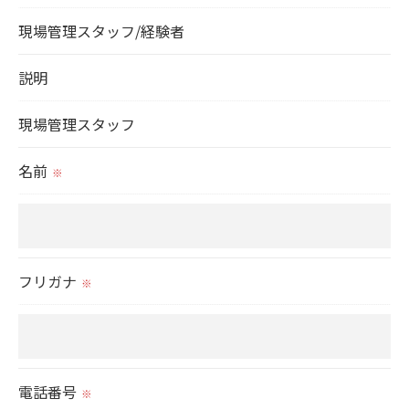
当社では、利用目的の達成に必要な範囲において、
現場管理スタッフ/経験者
個人情報を外部に委託する場合があります。
これらの委託先に対しては個人情報保護契約等の措
説明
置をとり、適切な監督を行います。
現場管理スタッフ
＜個人情報の安全管理＞
名前
※
当社では、個人情報の漏洩等がなされないよう、適
切に安全管理対策を実施します。
＜個人情報を与えなかった場合に生じる結果＞
フリガナ
※
必要な情報を頂けない場合は、それに対応した当社
のサービスをご提供できない場合がございますので
予めご了承ください。
電話番号
※
＜個人情報の開示･訂正・削除･利用停止の手続につ