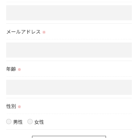
いて＞
当社では、お客様の個人情報の開示･訂正･削除・利
用停止の手続を定めさせて頂いております。
メールアドレス
※
ご本人である事を確認のうえ、対応させて頂きま
す。
個人情報の開示･訂正･削除・利用停止の具体的手続
きにつきましては、お電話でお問合せ下さい。
年齢
※
性別
※
男性
女性