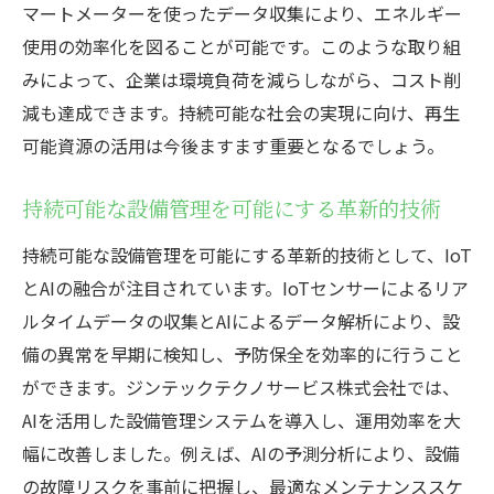
設備管理の効率化を実現する実践例
マートメーターを使ったデータ収集により、エネルギー
使用の効率化を図ることが可能です。このような取り組
再生可能資源がもたらす設備管理の進化
みによって、企業は環境負荷を減らしながら、コスト削
持続可能な設備管理を実現するための再生可能
減も達成できます。持続可能な社会の実現に向け、再生
資源の選び方
可能資源の活用は今後ますます重要となるでしょう。
再生可能資源の選定基準とその評価方法
企業のニーズに応じた再生可能エネルギー
持続可能な設備管理を可能にする革新的技術
選択
持続可能な設備管理を可能にする革新的技術として、IoT
効果的な資源管理のための選択肢の比較
とAIの融合が注目されています。IoTセンサーによるリア
再生可能資源導入におけるコストと利益の
ルタイムデータの収集とAIによるデータ解析により、設
分析
備の異常を早期に検知し、予防保全を効率的に行うこと
企業が考慮すべき環境への影響
ができます。ジンテックテクノサービス株式会社では、
持続可能な設備管理へのステップバイステ
AIを活用した設備管理システムを導入し、運用効率を大
ップガイド
幅に改善しました。例えば、AIの予測分析により、設備
の故障リスクを事前に把握し、最適なメンテナンススケ