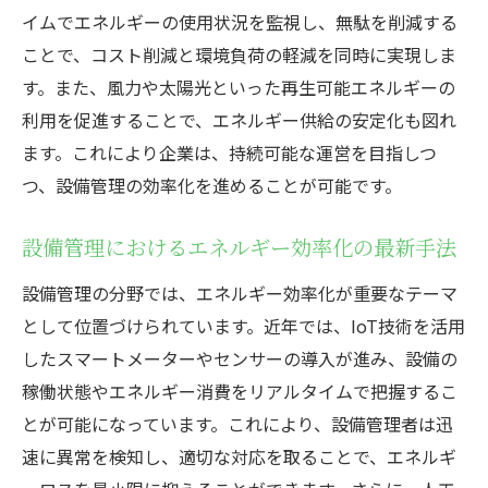
持続可能なエネルギーによる企業価値の向
イムでエネルギーの使用状況を監視し、無駄を削減する
上
ことで、コスト削減と環境負荷の軽減を同時に実現しま
再生可能資源と設備管理の融合による環境意識
す。また、風力や太陽光といった再生可能エネルギーの
の向上
利用を促進することで、エネルギー供給の安定化も図れ
ます。これにより企業は、持続可能な運営を目指しつ
企業の環境責任を果たすための戦略
つ、設備管理の効率化を進めることが可能です。
再生可能資源活用による従業員の意識改革
設備管理と環境意識の融和を図る方法
設備管理におけるエネルギー効率化の最新手法
持続可能な未来に向けた取り組み
設備管理の分野では、エネルギー効率化が重要なテーマ
環境配慮型の設備管理がもたらすイメージ
として位置づけられています。近年では、IoT技術を活用
アップ
したスマートメーターやセンサーの導入が進み、設備の
再生可能資源の使用がもたらす社会的責任
稼働状態やエネルギー消費をリアルタイムで把握するこ
の強化
とが可能になっています。これにより、設備管理者は迅
企業が再生可能資源を活用した設備管理で得ら
速に異常を検知し、適切な対応を取ることで、エネルギ
れる二つの価値