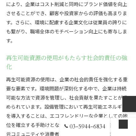
により、企業はコスト削減と同時にブランド価値を向上
させることができ、顧客や投資家からの評価も高まりま
す。さらに、環境に配慮する企業文化は従業員の誇りに
も繋がり、職場全体のモチベーション向上にも寄与しま
す。
再生可能資源の使用がもたらす社会的責任の強
化
再生可能資源の使用は、企業の社会的責任を強化する重
要な要素です。環境問題が深刻化する中で、企業は持続
可能な方法で資源を管理し、社会貢献を果たすことが求
められています。設備管理において再生可能エネルギー
を導入することは、エコフレンドリーな企業としての地
位を確立する手助けとなります。これにより、企業は地
03-5944-6834
お問い合わせ
元コミュニティや消費者との関係を強化し、持続可能な