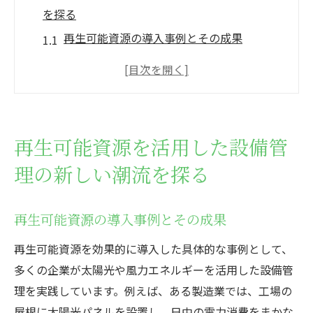
を探る
再生可能資源の導入事例とその成果
デジタル技術と再生可能エネルギーの融合
企業が直面する課題とその解決策
設備管理におけるエネルギー効率化の最新
手法
再生可能資源を活用した設備管
再生可能資源を活用した環境配慮型の設備
理の新しい潮流を探る
運用
持続可能な設備管理を可能にする革新的技
術
再生可能資源の導入事例とその成果
設備管理で再生可能資源が果たす役割とその未
再生可能資源を効果的に導入した具体的な事例として、
来展望
多くの企業が太陽光や風力エネルギーを活用した設備管
再生可能資源が設備管理に与える影響
理を実践しています。例えば、ある製造業では、工場の
屋根に太陽光パネルを設置し、日中の電力消費をまかな
未来の設備管理におけるエネルギーシフト