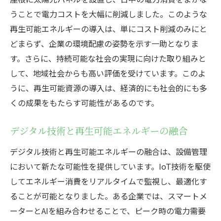
うことで電力コストを大幅に削減しました。このような
産業界で進化する再生可能エネルギーの役
再生可能エネルギーの導入は、単にコスト削減のみにと
割
どまらず、企業の環境配慮の姿勢を示す一助となりま
再生可能資源がもたらす長期的なメリット
す。さらに、持続可能な社会の実現に向けた取り組みと
効率的なエネルギー管理のためのロードマ
して、地域社会からも高い評価を受けています。このよ
ップ
うに、再生可能資源の導入は、経済的にも社会的にも多
再生可能資源の活用における国際的な動向
くの成果をもたらす可能性があるのです。
専門家が語る再生可能資源による効率的な設備
管理手法
デジタル技術と再生可能エネルギーの融合
専門家が提案する再生可能エネルギーの活
デジタル技術と再生可能エネルギーの融合は、設備管理
用戦略
において新たな可能性を提供しています。IoT技術を駆使
効率的な資源管理に向けたベストプラクテ
してエネルギー消費をリアルタイムで監視し、最適化す
ィス
ることが可能となりました。ある企業では、スマートメ
再生可能資源を最大限に活用するための技
ーターとAIを組み合わせることで、ピーク時の電力需要