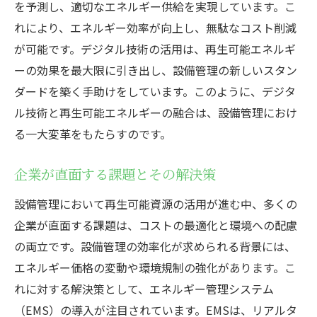
術
を予測し、適切なエネルギー供給を実現しています。こ
専門家が考える持続可能な設備管理の未来
れにより、エネルギー効率が向上し、無駄なコスト削減
が可能です。デジタル技術の活用は、再生可能エネルギ
再生可能資源導入によるコスト削減の実例
ーの効果を最大限に引き出し、設備管理の新しいスタン
専門家が示す再生可能資源の効果的な活用
ダードを築く手助けをしています。このように、デジタ
法
ル技術と再生可能エネルギーの融合は、設備管理におけ
設備管理における持続可能なエネルギー導入の
る一大変革をもたらすのです。
メリットとは
再生可能エネルギー導入による環境への影
企業が直面する課題とその解決策
響
設備管理において再生可能資源の活用が進む中、多くの
企業におけるエネルギーコストの削減
企業が直面する課題は、コストの最適化と環境への配慮
持続可能なエネルギーの導入がもたらすビ
の両立です。設備管理の効率化が求められる背景には、
ジネスチャンス
エネルギー価格の変動や環境規制の強化があります。こ
再生可能資源が企業文化に与える影響
れに対する解決策として、エネルギー管理システム
エネルギー資源の多様化によるリスク管理
（EMS）の導入が注目されています。EMSは、リアルタ