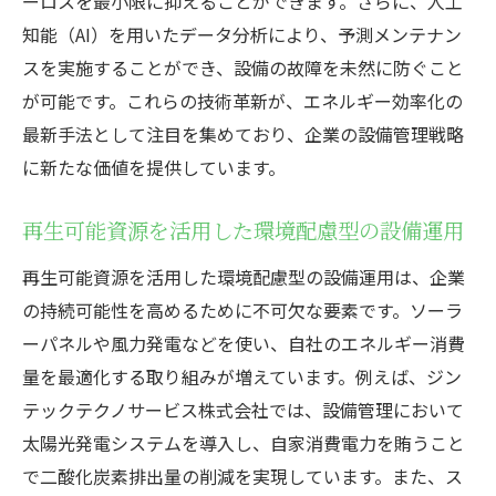
ーロスを最小限に抑えることができます。さらに、人工
経済的価値の創出と持続可能性の両立
知能（AI）を用いたデータ分析により、予測メンテナン
再生可能資源を活用した競争力の強化
スを実施することができ、設備の故障を未然に防ぐこと
持続可能な企業経営によるブランド価値の
が可能です。これらの技術革新が、エネルギー効率化の
向上
最新手法として注目を集めており、企業の設備管理戦略
に新たな価値を提供しています。
新たなビジネスモデルの構築
社会的価値の創出と地域社会への貢献
再生可能資源を活用した環境配慮型の設備運用
再生可能資源導入による企業の長期的成長
再生可能資源を活用した環境配慮型の設備運用は、企業
再生可能資源活用がもたらす設備管理のイノベ
の持続可能性を高めるために不可欠な要素です。ソーラ
ーション事例
ーパネルや風力発電などを使い、自社のエネルギー消費
革新的な設備管理ソリューションの紹介
量を最適化する取り組みが増えています。例えば、ジン
再生可能エネルギー導入による成功事例
テックテクノサービス株式会社では、設備管理において
企業が直面した課題とその解決策
太陽光発電システムを導入し、自家消費電力を賄うこと
再生可能資源を活用した新技術の開発
で二酸化炭素排出量の削減を実現しています。また、ス