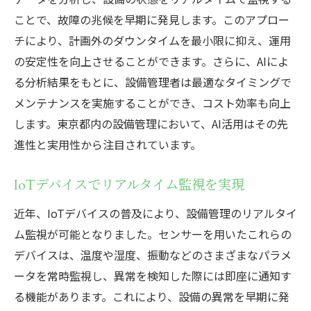
長期的な設備管理計画の立案
ことで、故障の兆候を早期に発見します。このアプロー
チーム内コミュニケーションの強化
チにより、計画外のダウンタイムを最小限に抑え、運用
地元ニーズを捉えた東京都の設備管理の最適化
の安定性を向上させることができます。さらに、AIによ
地域特性に応じた設備管理のカスタマイズ
る分析結果をもとに、設備管理者は最適なタイミングで
住民とのコミュニケーションによる信頼構
メンテナンスを実施することができ、コスト効率も向上
築
します。東京都内の設備管理において、AI活用はその先
進性と実用性から注目されています。
地域密着型サービスの提供
ローカルパートナーとの連携強化
IoTデバイスでリアルタイム監視を実現
都市計画との整合性を考慮した戦略
近年、IoTデバイスの普及により、設備管理のリアルタイ
環境に配慮した設備管理の実施
ム監視が可能となりました。センサーを用いたこれらの
東京都内での設備管理における成功事例とその
デバイスは、温度や湿度、振動などのさまざまなパラメ
学び
ータを常時監視し、異常を検知した際には即座に通知す
成功事例から学ぶ効率化のテクニック
る機能があります。これにより、設備の異常を早期に発
実際の事例に基づく改善策の紹介