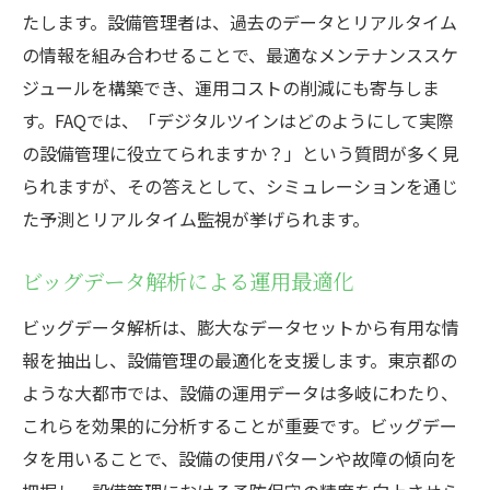
きポイント
たします。設備管理者は、過去のデータとリアルタイム
の情報を組み合わせることで、最適なメンテナンススケ
効率的な巡回ルートの設定方法
ジュールを構築でき、運用コストの削減にも寄与しま
日常メンテナンスの重要性とその手法
す。FAQでは、「デジタルツインはどのようにして実際
緊急時対応マニュアルの整備
の設備管理に役立てられますか？」という質問が多く見
資材管理と在庫管理の最適化
られますが、その答えとして、シミュレーションを通じ
定期的な設備点検の運用プロセス
た予測とリアルタイム監視が挙げられます。
最新法規制への迅速な対応
東京都内の設備管理の未来を拓く技術革新
ビッグデータ解析による運用最適化
5G技術によるリアルタイムデータ活用
ビッグデータ解析は、膨大なデータセットから有用な情
自動化技術がもたらす作業効率の向上
報を抽出し、設備管理の最適化を支援します。東京都の
エネルギー管理システムの進化と展望
ような大都市では、設備の運用データは多岐にわたり、
これらを効果的に分析することが重要です。ビッグデー
次世代センサー技術の可能性
タを用いることで、設備の使用パターンや故障の傾向を
サイバーセキュリティ対策の強化