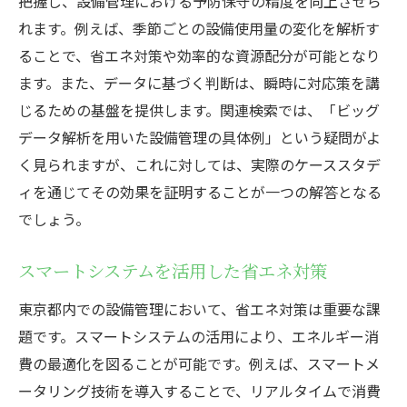
把握し、設備管理における予防保守の精度を向上させら
持続可能な設備管理へのアプローチ
れます。例えば、季節ごとの設備使用量の変化を解析す
東京都の設備管理路線で成果を出すための具体
ることで、省エネ対策や効率的な資源配分が可能となり
策
ます。また、データに基づく判断は、瞬時に対応策を講
戦略的な設備投資による長期的な効果
じるための基盤を提供します。関連検索では、「ビッグ
プロジェクトマネジメントの実践例
データ解析を用いた設備管理の具体例」という疑問がよ
効率的なリソース配分の方法
く見られますが、これに対しては、実際のケーススタデ
データドリブンな意思決定の導入
ィを通じてその効果を証明することが一つの解答となる
でしょう。
パフォーマンス指標の設定と監視
ステークホルダーとの信頼関係の構築
スマートシステムを活用した省エネ対策
東京都内での設備管理において、省エネ対策は重要な課
題です。スマートシステムの活用により、エネルギー消
費の最適化を図ることが可能です。例えば、スマートメ
ータリング技術を導入することで、リアルタイムで消費