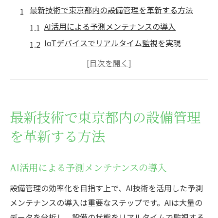
最新技術で東京都内の設備管理を革新する方法
AI活用による予測メンテナンスの導入
IoTデバイスでリアルタイム監視を実現
デジタルツインを用いた設備管理の効率化
ビッグデータ解析による運用最適化
スマートシステムを活用した省エネ対策
クラウドベースの管理プラットフォームの
最新技術で東京都内の設備管理
利用
を革新する方法
設備管理専門家が語る東京都内での効率化の鍵
効率的なスケジューリング手法の重要性
AI活用による予測メンテナンスの導入
教育と研修で技術者のスキル向上を図る
設備管理の効率化を目指す上で、AI技術を活用した予測
コスト削減を実現するための具体的施策
メンテナンスの導入は重要なステップです。AIは大量の
プロジェクト管理ツールの活用法
データを分析し、設備の状態をリアルタイムで監視する