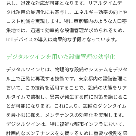
見し、迅速な対応が可能となります。リアルタイムデー
過去の失敗から得られた教訓
タは運用の最適化にも寄与し、エネルギー効率の向上や
成功事例に見るイノベーションの活用
コスト削減を実現します。特に東京都内のような人口密
小規模プロジェクトから得られる知見
集地では、迅速で効率的な設備管理が求められるため、
IoTデバイスの導入は効果的な手段となっています。
多様な事例から見る共通の成功要因
柔軟な対応が生む東京都内の設備管理の効率化
デジタルツインを用いた設備管理の効率化
現場判断による即時対応の重要性
デジタルツインとは、物理的な設備やシステムをデジタ
多様なニーズに応えるカスタマイズサービ
ル上で正確に再現する技術です。東京都内の設備管理に
ス
おいて、この技術を活用することで、設備の状態をリア
変化に対応する組織体制の構築
ルタイムで監視し、異常が発生する前に対策を講じるこ
柔軟な労働時間管理の取り組み
とが可能になります。これにより、設備のダウンタイム
外部環境の変化に応じた戦略見直し
を最小限に抑え、メンテナンスの効率化を実現します。
クライアントとの密な連携の実現
デジタルツインは、特に複雑な都市インフラにおいて、
プロが教える東京都内の設備管理で押さえるべ
計画的なメンテナンスを支援するために重要な役割を果