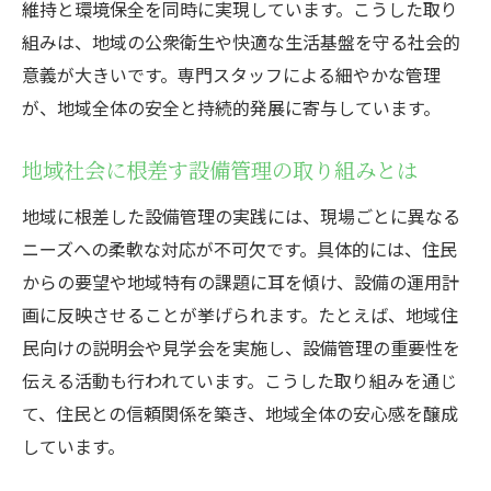
維持と環境保全を同時に実現しています。こうした取り
東京都の最新設備管理術が地域に与える影
組みは、地域の公衆衛生や快適な生活基盤を守る社会的
響
意義が大きいです。専門スタッフによる細やかな管理
設備管理の視点から見る地域安全対策
が、地域全体の安全と持続的発展に寄与しています。
災害時にも強い設備管理の最新アプローチ
災害対応力を高める設備管理の新戦略
地域社会に根差す設備管理の取り組みとは
設備管理で実現する災害時の迅速な対応
地域に根差した設備管理の実践には、現場ごとに異なる
東京都の設備管理最新アプローチと防災対
ニーズへの柔軟な対応が不可欠です。具体的には、住民
策
からの要望や地域特有の課題に耳を傾け、設備の運用計
災害に備える設備管理の実践的取り組み法
画に反映させることが挙げられます。たとえば、地域住
現場で役立つ設備管理の危機管理技術
民向けの説明会や見学会を実施し、設備管理の重要性を
災害発生時に強い設備管理の工夫と対策
伝える活動も行われています。こうした取り組みを通じ
設備管理の現場で磨かれる専門スキルとは
て、住民との信頼関係を築き、地域全体の安心感を醸成
しています。
設備管理現場で求められる専門スキル解説
現場経験から身につく設備管理の技術力