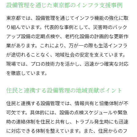
設備管理を通じた東京都のインフラ支援事例
東京都の設備管理業界で評価されるスキル
東京都では、設備管理を通じてインフラ機能の強化に取
スキルアップに繋がる設備管理の学び方
り組んでいます。代表的な事例として、災害時のバック
設備管理現場の実例から見る成長のポイン
アップ設備の定期点検や、老朽化設備の計画的な更新作
ト
業があります。これにより、万が一の際も生活インフラ
専門性を高める設備管理研修の特徴
が途切れることなく、地域社会の安定を支えています。
東京都で注目される設備管理の役割と意義
現場では、プロの技術力を活かし、迅速かつ確実な対応
設備管理が東京都で果たす重要な役割とは
を徹底しています。
地域に貢献する設備管理の社会的意義を探
る
住民と連携する設備管理の地域貢献ポイント
設備管理の仕事が注目される背景と理由
住民と連携する設備管理では、情報共有と協働体制が不
東京都の未来を支える設備管理の使命感
可欠です。具体的には、設備の点検スケジュールや緊急
設備管理業界で注目される新たな動向
時の連絡体制を住民と共有し、トラブル発生時にも迅速
に対応できる体制を整えています。また、住民からのフ
社会課題解決に向けた設備管理の取り組み