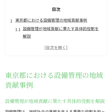
目次
東京都における設備管理の地域貢献事例
設備管理が地域貢献に果たす具体的役割を
解説
東京都の下水道設備管理事例と社会的意義
を考察
地域社会に根差す設備管理の取り組みとは
設備管理を通じた東京都のインフラ支援事
東京都における設備管理の地域
例
貢献事例
住民と連携する設備管理の地域貢献ポイン
ト
設備管理の現場から見る東京都の地域変革
設備管理が地域貢献に果たす具体的役割を解説
設備管理で地域社会を支えるプロの技術
設備管理は、地域社会の基盤を支える重要な役割を担っ