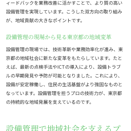
ィードバックを業務改善に活かすことで、より質の高い
持続可能な地域社会を実現する設備管理力
設備管理を実現しています。こうした双方向の取り組み
設備管理で目指す持続可能な社会の実現
が、地域貢献の大きなポイントです。
地域インフラ維持に貢献する設備管理の力
東京都の設備管理が導く持続可能な取り組
設備管理の現場から見る東京都の地域変革
み
設備管理の現場では、技術革新や業務効率化が進み、東
省エネや環境配慮型設備管理の重要性
京都の地域社会に新たな変革をもたらしています。たと
持続可能な発展と設備管理の密接な関係
えば、最新の点検手法やICTの導入により、設備トラブ
設備管理から始まる地域社会の未来づくり
ルの早期発見や予防が可能となりました。これにより、
未来へつなぐ東京都設備管理の新たな価値
設備が安定稼働し、住民の生活基盤がより強固なものと
なっています。設備管理を担うプロの技術力が、東京都
設備管理の進化が未来に与える影響とは
の持続的な地域発展を支えているのです。
東京都の地域社会を支える設備管理の価値
新たな技術導入と設備管理の今後の展望
未来志向の設備管理が社会にもたらす変化
設備管理で地域社会を支えるプ