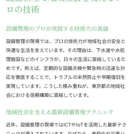
東京都で進む設備管理の次世代への継承
ロの技術
設備管理による地域と未来への貢献を考え
る
設備管理のプロが実践する技術力の真価
設備管理の現場では、プロの技術力が地域社会の安全と
快適な生活を支えています。その理由は、下水道や水処
理施設などのインフラが、日々の生活に直結しているた
めです。例えば、定期的な設備点検や緊急時の迅速な対
応を徹底することで、トラブルの未然防止や早期復旧を
実現しています。こうした積み重ねが、東京都の地域社
会における信頼構築に直結しています。
地域社会を支える最新設備管理テクニック
近年、設備管理の現場ではICTやIoTを活用した最新テク
ニックが導入されています。なぜなら、老朽化や災害リ