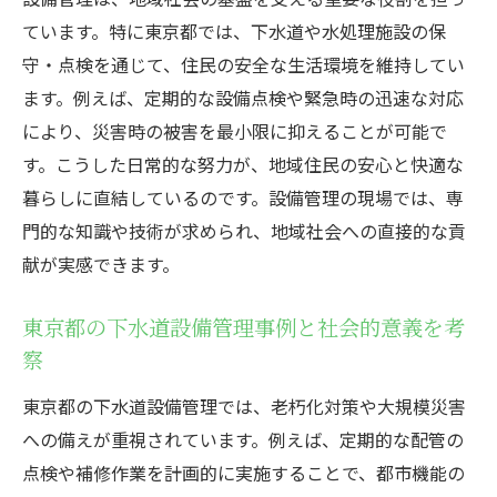
設備管理のプロが実践する技術力の真価
ています。特に東京都では、下水道や水処理施設の保
守・点検を通じて、住民の安全な生活環境を維持してい
地域社会を支える最新設備管理テクニック
ます。例えば、定期的な設備点検や緊急時の迅速な対応
東京都で求められる設備管理の専門スキル
により、災害時の被害を最小限に抑えることが可能で
実務で光る設備管理技術と地域貢献の関係
す。こうした日常的な努力が、地域住民の安心と快適な
性
暮らしに直結しているのです。設備管理の現場では、専
設備管理現場で磨かれる技術力の育成方法
門的な知識や技術が求められ、地域社会への直接的な貢
プロの設備管理が地域に与える信頼と安心
献が実感できます。
地域の安心を守る東京都の設備管理術
設備管理が生活の安心を支える仕組みとは
東京都の下水道設備管理事例と社会的意義を考
察
東京都の設備管理術で実現する防災と安全
住民の信頼を築く設備管理の取り組み事例
東京都の下水道設備管理では、老朽化対策や大規模災害
安心を守るための設備管理の工夫とノウハ
への備えが重視されています。例えば、定期的な配管の
ウ
点検や補修作業を計画的に実施することで、都市機能の