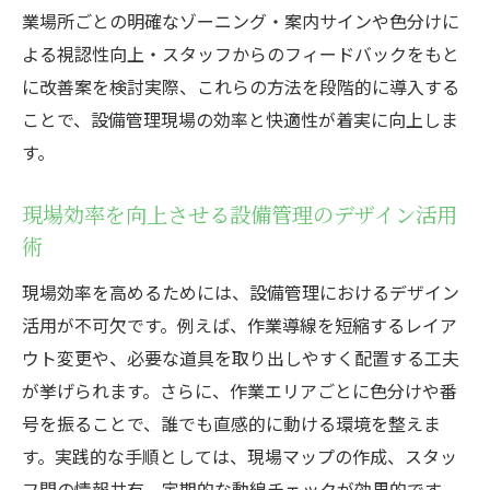
業場所ごとの明確なゾーニング・案内サインや色分けに
現場の働きやすさを高める設備管理の工夫
よる視認性向上・スタッフからのフィードバックをもと
設備管理で実現する快適な職場づくりのコ
に改善案を検討実際、これらの方法を段階的に導入する
ツ
ことで、設備管理現場の効率と快適性が着実に向上しま
働きやすさを重視した設備管理デザインの
す。
工夫
設備管理がコミュニケーション活性化に与
現場効率を向上させる設備管理のデザイン活用
える影響
術
現場の安心感を高める設備管理デザイン事
現場効率を高めるためには、設備管理におけるデザイン
例
活用が不可欠です。例えば、作業導線を短縮するレイア
設備管理で取り組むレイアウト改善のポイ
ウト変更や、必要な道具を取り出しやすく配置する工夫
ント
が挙げられます。さらに、作業エリアごとに色分けや番
設備管理で求められるスキルとデザイン発想
号を振ることで、誰でも直感的に動ける環境を整えま
す。実践的な手順としては、現場マップの作成、スタッ
設備管理に必要なスキルとデザインの基本
フ間の情報共有、定期的な動線チェックが効果的です。