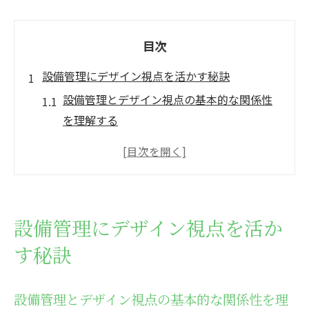
目次
設備管理にデザイン視点を活かす秘訣
設備管理とデザイン視点の基本的な関係性
を理解する
設備管理にデザインを融合させるメリット
とは
実務で活用できる設備管理デザインの発想
法
設備管理にデザイン視点を活か
現場効率を向上させる設備管理のデザイン
す秘訣
活用術
設備管理に役立つイラストやレイアウトの
工夫
設備管理とデザイン視点の基本的な関係性を理