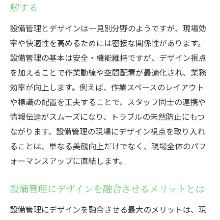
解する
快適な現場作りに役立つ設備管理術
快適さを追求した設備管理のデザインポイ
設備管理とデザインは一見別分野のようですが、現場効
ント
率や快適性を高めるためには密接な関係性があります。
設備管理で現場の働きやすさを向上させる
設備管理の基本は安全・機能維持ですが、デザイン視点
方法
を加えることで作業動線や空間配置が最適化され、業務
効率が向上します。例えば、作業スペースのレイアウト
設備管理とビルメンテナンスの快適性向上
や標識の配置を工夫することで、スタッフ同士の連携や
事例
情報伝達がスムーズになり、トラブルの未然防止にもつ
動線設計に役立つ設備管理のデザイン発想
ながります。設備管理の現場にデザイン視点を取り入れ
設備管理が現場環境に与える影響と工夫
ることは、単なる美観向上だけでなく、現場全体のパフ
デザインを取り入れた設備管理の実践例
ォーマンスアップに直結します。
設備管理にデザイン発想を活かした現場事
例を紹介
設備管理にデザインを融合させるメリットとは
ビルメンテナンス現場での設備管理デザイ
設備管理にデザインを融合させる最大のメリットは、現
ンの実践