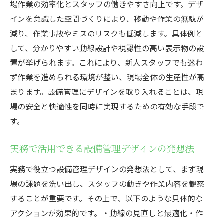
場作業の効率化とスタッフの働きやすさ向上です。デザ
設備管理デザインが作業効率に与える具体
インを意識した空間づくりにより、移動や作業の無駄が
的効果
減り、作業事故やミスのリスクも低減します。具体例と
現場の声から学ぶ設備管理デザインの工夫
して、分かりやすい動線設計や視認性の高い表示物の設
設備管理で取り入れたい最新デザイン例
置が挙げられます。これにより、新人スタッフでも迷わ
効率化を目指すなら設備管理とデザインの融合
ず作業を進められる環境が整い、現場全体の生産性が高
を
まります。設備管理にデザインを取り入れることは、現
場の安全と快適性を同時に実現するための有効な手段で
業務効率化に繋がる設備管理デザインの重
す。
要性
設備管理におけるデザイン導入の具体的効
実務で活用できる設備管理デザインの発想法
果
実務で役立つ設備管理デザインの発想法として、まず現
設備管理の効率化を実現するデザイン施策
場の課題を洗い出し、スタッフの動きや作業内容を観察
ビルメンテナンスにおける設備管理デザイ
することが重要です。その上で、以下のような具体的な
ン戦略
アクションが効果的です。・動線の見直しと最適化・作
設備管理とデザインで生まれる現場の変化