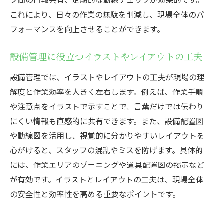
知識
これにより、日々の作業の無駄を削減し、現場全体のパ
設備管理者が身につけたいデザイン思考力
フォーマンスを向上させることができます。
資格取得と設備管理デザインの関係性を解
説
設備管理に役立つイラストやレイアウトの工夫
ビルメンテナンスの現場で活きる設備管理
設備管理では、イラストやレイアウトの工夫が現場の理
能力
解度と作業効率を大きく左右します。例えば、作業手順
設備管理とデザインでキャリアアップする
や注意点をイラストで示すことで、言葉だけでは伝わり
方法
にくい情報も直感的に共有できます。また、設備配置図
や動線図を活用し、視覚的に分かりやすいレイアウトを
心がけると、スタッフの混乱やミスを防げます。具体的
には、作業エリアのゾーニングや道具配置図の掲示など
が有効です。イラストとレイアウトの工夫は、現場全体
の安全性と効率性を高める重要なポイントです。