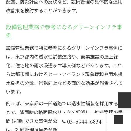
配置、防災計画への反映など、設備管理の具体的な運用
改善策を検討することができます。
設備管理業務で参考になるグリーンインフラ事
例
設備管理業務で特に参考になるグリーンインフラ事例に
は、東京都内の透水性舗装道路や、商業施設の屋上緑
化、住宅地の雨水浸透ます導入例などがあります。これ
らは都市部におけるヒートアイランド現象緩和や雨水排
水負担の分散、景観向上など多面的な効果が報告されて
います。
例えば、東京都の一部道路では透水性舗装を採用するこ
とで、降雨時の路面冠水リスクを低減し、維持管理の手
間も抑制できた事例が公開されています。こうした実例
03-5944-6834
お問い合わせ
は、設備管理担当者が新規導入や改修時の判断材料とし