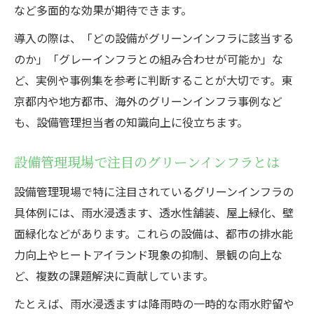
グリーンインフラで実現する設備管理の効
など多面的な効果が期待できます。
率化
導入の際は、「どの設備がグリーンインフラに該当する
設備管理現場で実感できるグリーンインフ
のか」「グレーインフラとの組み合わせが可能か」な
ラの利点
ど、実例や事例集を参考に判断することが大切です。東
グリーンインフラ導入による設備管理の変
京都内や地方都市、海外のグリーンインフラ事例など
化
も、設備管理担当者の知識向上に役立ちます。
設備管理現場で注目のグリーンインフラとは
設備管理現場で特に注目されているグリーンインフラの
具体例には、雨水浸透ます、透水性舗装、屋上緑化、壁
面緑化などがあります。これらの設備は、都市の排水能
力向上やヒートアイランド現象の抑制、景観の向上な
ど、複数の課題解決に貢献しています。
たとえば、雨水浸透ますは降雨時の一時的な雨水貯留や