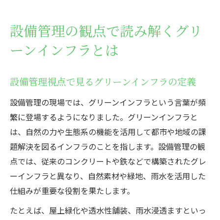
グリーンインフラとは何か設備管理で理解
設備管理現場で注目のグリーンインフラと
設備管理の観点で読み解くグリ
は
ーンインフラとは
設備管理業務に役立つグリーンインフラ知
識
グリーンインフラの具体例と設備管理現場の活
設備管理視点で見るグリーンインフラの定義
用
設備管理の現場では、グリーンインフラという言葉が頻
設備管理現場におけるグリーンインフラの
繁に登場するようになりました。グリーンインフラと
具体例
は、自然の力や生態系の機能を活用して都市や地域の課
現場で使えるグリーンインフラ活用法と設
題解決を図るインフラのことを指します。設備管理の観
備管理
点では、従来のコンクリートや鉄などで構築されたグレ
ーインフラと異なり、自然素材や緑地、雨水を活用した
設備管理が関わるグリーンインフラ事例集
仕組みが重要な役割を果たします。
の活用
グリーンインフラ事例と設備管理の実践例
たとえば、屋上緑化や透水性舗装、雨水浸透ますといっ