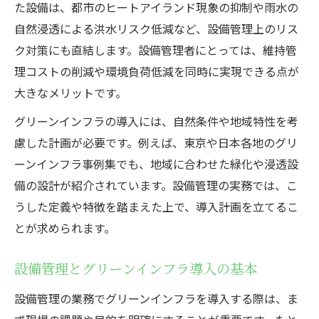
設備管理視点で見たグリーンインフラの実
た設備は、都市のヒートアイランド現象の抑制や雨水の
用性
自然浸透による洪水リスク低減など、設備管理上のリス
ク対策にも直結します。設備管理者にとっては、維持管
維持管理に役立つグリーンインフラ整備の実務
理コストの削減や環境負荷低減を同時に実現できる点が
知見
大きなメリットです。
設備管理におけるグリーンインフラ整備の
要点
グリーンインフラの導入には、自然条件や地域特性を考
慮した計画が必要です。例えば、東京や日本各地のグリ
グリーンインフラ整備で設備管理が得る効
ーンインフラ事例集でも、地域に合わせた緑化や浸透設
果
備の設計が紹介されています。設備管理の実務では、こ
設備管理現場で活きるグリーンインフラ維
うした定義や特徴を踏まえた上で、導入計画を立てるこ
持管理術
とが求められます。
グリーンインフラ整備の課題と設備管理対
策
設備管理とグリーンインフラ導入の基本
設備管理目線で考えるグリーンインフラ維
設備管理の業務でグリーンインフラを導入する際は、ま
持管理