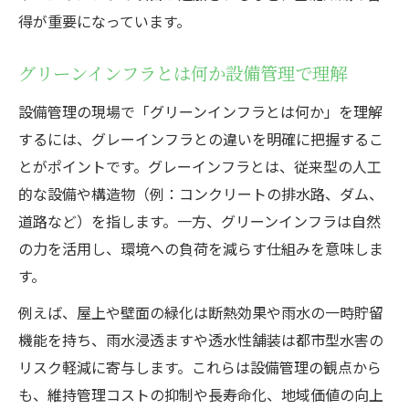
グリーンインフラ事例集を設備管理に役立
得が重要になっています。
てる方法
設備管理業務で参考になるグリーンインフ
グリーンインフラとは何か設備管理で理解
ラ事例
設備管理の現場で「グリーンインフラとは何か」を理解
グリーンインフラ事例集と設備管理の連携
するには、グレーインフラとの違いを明確に把握するこ
術
とがポイントです。グレーインフラとは、従来型の人工
設備管理の現場で事例集を活用するポイン
的な設備や構造物（例：コンクリートの排水路、ダム、
ト
道路など）を指します。一方、グリーンインフラは自然
グリーンインフラ導入が設備管理にもたらす効
の力を活用し、環境への負荷を減らす仕組みを意味しま
果
す。
グリーンインフラ導入で設備管理が得る具
例えば、屋上や壁面の緑化は断熱効果や雨水の一時貯留
体的効果
機能を持ち、雨水浸透ますや透水性舗装は都市型水害の
設備管理のコスト最適化とグリーンインフ
リスク軽減に寄与します。これらは設備管理の観点から
ラの関係
も、維持管理コストの抑制や長寿命化、地域価値の向上