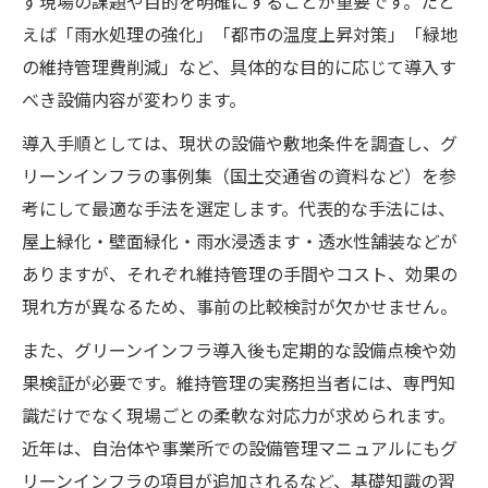
ず現場の課題や目的を明確にすることが重要です。たと
グレーインフラとの違いを設備管理で理解する
えば「雨水処理の強化」「都市の温度上昇対策」「緑地
設備管理で整理するグレーインフラとの主
の維持管理費削減」など、具体的な目的に応じて導入す
な違い
べき設備内容が変わります。
グリーンとグレーインフラの違いを設備管
導入手順としては、現状の設備や敷地条件を調査し、グ
理で比較
リーンインフラの事例集（国土交通省の資料など）を参
設備管理視点で見るインフラ使い分けのポ
考にして最適な手法を選定します。代表的な手法には、
イント
屋上緑化・壁面緑化・雨水浸透ます・透水性舗装などが
設備管理業務におけるグレーインフラの特
ありますが、それぞれ維持管理の手間やコスト、効果の
徴
現れ方が異なるため、事前の比較検討が欠かせません。
グリーンインフラとグレーインフラの設備
また、グリーンインフラ導入後も定期的な設備点検や効
管理視点
果検証が必要です。維持管理の実務担当者には、専門知
現場で生きるグリーンインフラ事例集の活用法
識だけでなく現場ごとの柔軟な対応力が求められます。
設備管理現場で活きるグリーンインフラ事
近年は、自治体や事業所での設備管理マニュアルにもグ
例集活用
リーンインフラの項目が追加されるなど、基礎知識の習