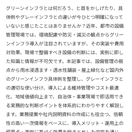
グリーンインフラとは何だろう、と首をかしげたり、具
体例やグレーインフラとの違いが今ひとつ明確になって
いないと感じたことはありませんか？近年、都市の設備
管理現場では、環境配慮や防災・減災の観点からグリー
ンインフラ導入が注目されていますが、その実装や費用
対効果、現場で整備すべき設備の判断には、実例に即し
た知識と情報が不可欠です。本記事では、設備管理の視
点から雨水浸透ます・透水性舗装・屋上緑化など国内外
のグリーンインフラ具体例を整理し、グレーインフラと
の適切な使い分け、導入による維持管理やコスト最適
化、地域価値向上まで、自治体・事業現場で即活用でき
る実務的な判断ポイントを体系的にわかりやすく解説し
ます。業務提案や社内説明資料の作成にも役立つ、信頼
性の高い一次情報をベースに、導入メリット・運用上の
留意点・事例に基づく効果を総まとめした内容を通じ