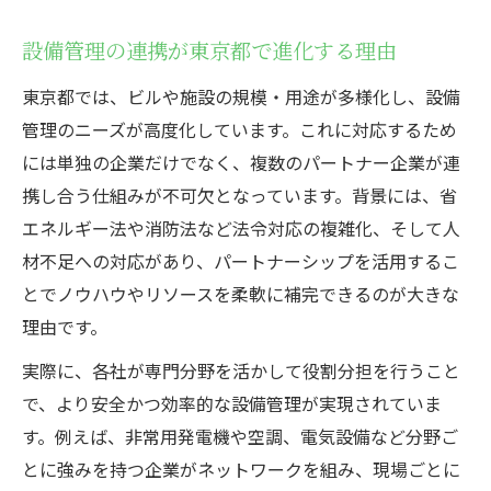
パートナーシップ強化が導く設備管理の新潮流
設備管理の連携が東京都で進化する理由
設備管理で生まれるパートナーシップの新
潮流
東京都では、ビルや施設の規模・用途が多様化し、設備
協力体制の強化が設備管理にもたらすメリ
管理のニーズが高度化しています。これに対応するため
ット
には単独の企業だけでなく、複数のパートナー企業が連
携し合う仕組みが不可欠となっています。背景には、省
設備管理におけるパートナー企業の役割と
エネルギー法や消防法など法令対応の複雑化、そして人
は
材不足への対応があり、パートナーシップを活用するこ
パートナーシップ構築宣言が業界を変える
とでノウハウやリソースを柔軟に補完できるのが大きな
理由
理由です。
設備管理と企業間連携の実務的ポイント解
説
実際に、各社が専門分野を活かして役割分担を行うこと
で、より安全かつ効率的な設備管理が実現されていま
設備管理で実現する企業間コラボレーション事
す。例えば、非常用発電機や空調、電気設備など分野ご
例
とに強みを持つ企業がネットワークを組み、現場ごとに
設備管理の現場で活きる企業間コラボ事例