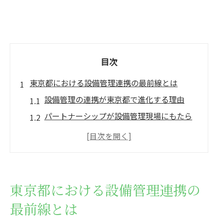
目次
東京都における設備管理連携の最前線とは
設備管理の連携が東京都で進化する理由
パートナーシップが設備管理現場にもたら
す変化
設備管理連携の最新トレンドと課題を解説
実務から見た設備管理のパートナーシップ
効果
東京都における設備管理連携の
東京都の設備管理に新風を吹き込む連携事
最前線とは
例