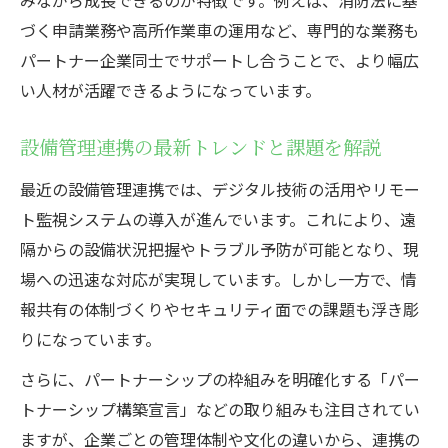
パートナーシップ構築宣言が設備管理に与える
づく申請業務や高所作業車の運用など、専門的な業務も
効果
パートナー企業同士でサポートし合うことで、より幅広
設備管理におけるパートナーシップ構築宣
い人材が活躍できるようになっています。
言の意義
構築宣言が設備管理現場にもたらす変化と
設備管理連携の最新トレンドと課題を解説
は
最近の設備管理連携では、デジタル技術の活用やリモー
設備管理で注目される構築宣言の事例解説
ト監視システムの導入が進んでいます。これにより、遠
パートナーシップ構築宣言企業の設備管理
隔からの設備状況把握やトラブル予防が可能となり、現
戦略
場への迅速な対応が実現しています。しかし一方で、情
設備管理現場での構築宣言活用のポイント
報共有の体制づくりやセキュリティ面での課題も浮き彫
設備管理職なら押さえておきたい連携のポイン
りになっています。
ト
さらに、パートナーシップの枠組みを明確化する「パー
設備管理職が知るべき連携成功の秘訣
トナーシップ構築宣言」などの取り組みも注目されてい
パートナーシップを活かす設備管理現場の
ますが、企業ごとの管理体制や文化の違いから、連携の