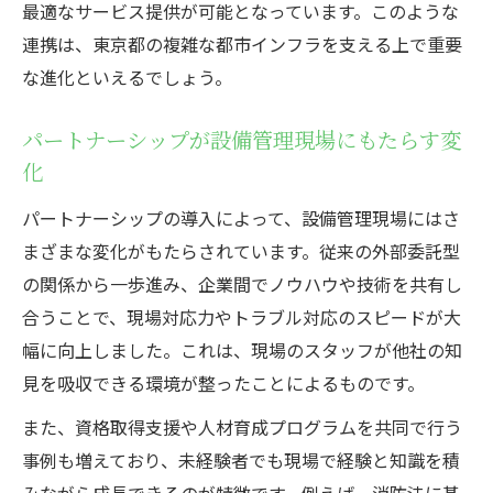
最適なサービス提供が可能となっています。このような
パートナーシップが推進する新たな設備管
連携は、東京都の複雑な都市インフラを支える上で重要
理戦略
な進化といえるでしょう。
企業間連携による設備管理の成功ポイント
現場で実感する設備管理のパートナー連携
パートナーシップが設備管理現場にもたらす変
効果
化
設備管理のコラボで解決する実務課題とは
パートナーシップの導入によって、設備管理現場にはさ
協働を深める東京都の設備管理パートナー戦略
まざまな変化がもたらされています。従来の外部委託型
設備管理協働強化で東京都が目指す未来像
の関係から一歩進み、企業間でノウハウや技術を共有し
効果的なパートナー戦略で設備管理を革新
合うことで、現場対応力やトラブル対応のスピードが大
幅に向上しました。これは、現場のスタッフが他社の知
東京都の設備管理協働で生まれる新機軸
見を吸収できる環境が整ったことによるものです。
設備管理の現場が求めるパートナーシップ
像
また、資格取得支援や人材育成プログラムを共同で行う
協働が進む設備管理現場での実践事例紹介
事例も増えており、未経験者でも現場で経験と知識を積
みながら成長できるのが特徴です。例えば、消防法に基