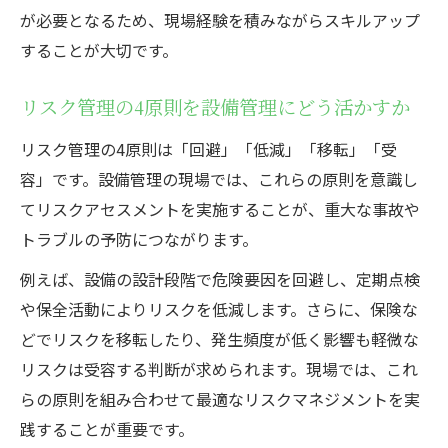
が必要となるため、現場経験を積みながらスキルアップ
設備リスクアセスメント例を活かした現場
することが大切です。
運用
設備管理と他部門連携による効率的な運用
リスク管理の4原則を設備管理にどう活かすか
法
リスク管理の4原則は「回避」「低減」「移転」「受
リスクアセスメントで変わる設備管理
容」です。設備管理の現場では、これらの原則を意識し
設備管理にリスクアセスメントを導入する
てリスクアセスメントを実施することが、重大な事故や
効果
トラブルの予防につながります。
設備リスクアセスメントシートの作成と運
例えば、設備の設計段階で危険要因を回避し、定期点検
用法
や保全活動によりリスクを低減します。さらに、保険な
設備管理でのリスク評価プロセスと事例紹
どでリスクを移転したり、発生頻度が低く影響も軽微な
介
リスクは受容する判断が求められます。現場では、これ
リスク管理と設備管理の連携による安全性
らの原則を組み合わせて最適なリスクマネジメントを実
向上
践することが重要です。
設備管理の現場で役立つリスク低減施策と