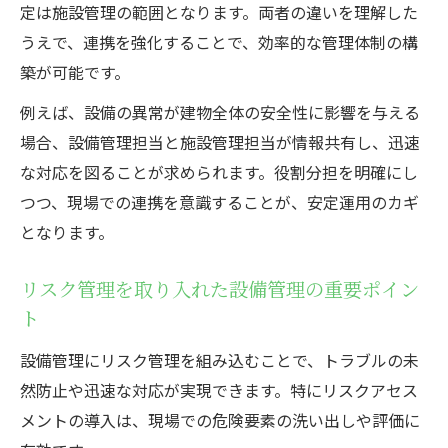
設備管理に向いている人の性格や適性を解
定は施設管理の範囲となります。両者の違いを理解した
説
うえで、連携を強化することで、効率的な管理体制の構
現場で求められる設備管理スキルとリスク
築が可能です。
感度
例えば、設備の異常が建物全体の安全性に影響を与える
設備管理とリスク管理を両立できる人材像
場合、設備管理担当と施設管理担当が情報共有し、迅速
設備管理の仕事内容から見る向いている人
な対応を図ることが求められます。役割分担を明確にし
設備管理でキャリアを築くためのポイント
つつ、現場での連携を意識することが、安定運用のカギ
となります。
リスク管理を取り入れた設備管理の重要ポイン
ト
設備管理にリスク管理を組み込むことで、トラブルの未
然防止や迅速な対応が実現できます。特にリスクアセス
メントの導入は、現場での危険要素の洗い出しや評価に