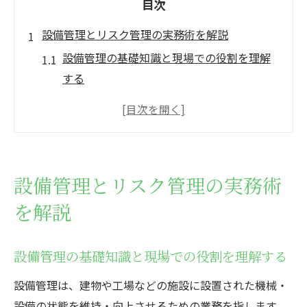
目次
設備管理とリスク管理の実務術を解説
設備管理の基礎知識と現場での役割を理解
する
リスク管理の4原則を設備管理にどう活かす
か
設備管理と施設管理の違いと現場での実践
例
設備管理とリスク管理の実務術
リスク管理を取り入れた設備管理の重要ポ
を解説
イント
設備管理における仕事内容の具体的な流れ
リスク管理を活かす設備管理の秘訣とは
設備管理の基礎知識と現場での役割を理解する
設備管理で実践したいリスクアセスメント
設備管理は、建物や工場などの施設に設置された機械・
の進め方
設備の状態を維持・向上させるための業務を指します。