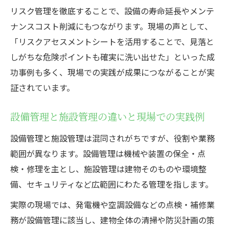
リスク管理を徹底することで、設備の寿命延長やメンテ
は
ナンスコスト削減にもつながります。現場の声として、
設備管理マネジメントの失敗と改善策
「リスクアセスメントシートを活用することで、見落と
設備管理で起こりやすい失敗とリスク管理
しがちな危険ポイントも確実に洗い出せた」といった成
の視点
功事例も多く、現場での実践が成果につながることが実
実務で役立つ設備管理マネジメントの改善
証されています。
方法
設備管理と施設管理の違いを再確認する意
設備管理と施設管理の違いと現場での実践例
義
設備管理と施設管理は混同されがちですが、役割や業務
設備管理で失敗しないリスク対応策の考え
範囲が異なります。設備管理は機械や装置の保全・点
方
検・修理を主とし、施設管理は建物そのものや環境整
設備管理の現場で生じる課題と解決アプロ
備、セキュリティなど広範囲にわたる管理を指します。
ーチ
実際の現場では、発電機や空調設備などの点検・補修業
設備管理の向いている人の特徴とは
務が設備管理に該当し、建物全体の清掃や防災計画の策