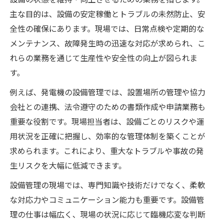
リスク管理を強化する設備管理マネジメン
主な目的は、設備の安定稼働とトラブルの未然防止、安
ト手法
全性の確保にあります。現場では、日常点検や定期的な
メンテナンス、故障発生時の迅速な対応が求められ、こ
設備リスクアセスメントシートの活用とポ
れらの業務を通じて生産性や安全性の向上が図られま
イント
す。
設備管理の現場で必要なリスク評価と対応
策
例えば、発電機の設備管理では、設置場所の管理や協力
リスク管理を設備管理に組み込むコツと注
会社との連携、法令遵守のための書類作成や申請業務も
意点
重要な役割です。現場担当者は、設備ごとのリスクや運
用状況を正確に把握し、効率的な管理体制を築くことが
現場力を高める設備管理の効率化法
求められます。これにより、重大なトラブルや事故の発
設備管理で効率化を図る日常業務の工夫
生リスクを大幅に低減できます。
設備管理の仕事がきついと感じる理由と対
設備管理の現場では、専門知識や技術だけでなく、柔軟
策法
な対応力やコミュニケーション能力も重要です。設備管
設備管理マネジメントによる業務プロセス
理の仕事は幅広く、現場の状況に応じて臨機応変な判断
改善