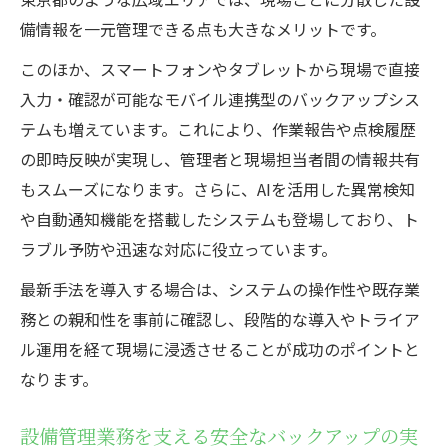
トラブル防止に役立つ設備管理のバックア
備情報を一元管理できる点も大きなメリットです。
ップ活用法
このほか、スマートフォンやタブレットから現場で直接
設備管理の安定稼働を支えるバックアップ
入力・確認が可能なモバイル連携型のバックアップシス
の役割
テムも増えています。これにより、作業報告や点検履歴
紙やExcel管理の課題を解消する方法
の即時反映が実現し、管理者と現場担当者間の情報共有
設備管理で紙やExcel管理の限界を突破する
もスムーズになります。さらに、AIを活用した異常検知
方法
や自動通知機能を搭載したシステムも登場しており、ト
ラブル予防や迅速な対応に役立っています。
設備管理の業務効率化に役立つシステム活
用術
最新手法を導入する場合は、システムの操作性や既存業
紙・Excel依存から脱却した設備管理の実践
務との親和性を事前に確認し、段階的な導入やトライア
例
ル運用を経て現場に浸透させることが成功のポイントと
設備管理が直面するアナログ管理の課題と
なります。
解決策
設備管理業務を支える安全なバックアップの実
設備管理の煩雑さを解消するデジタル化の