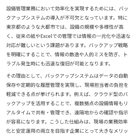
東京都の設備管理に適した安定運用のポイ
設備管理業務において効率化を実現するためには、バッ
ントとは
クアップシステムの導入が不可欠となっています。特に
設備管理の安定運用を支えるシステム導入
東京都のような大都市では、設備の規模や多様性が高
の選び方
く、従来の紙やExcelでの管理では情報の一元化や迅速な
対応が難しいという課題があります。バックアップ戦略
東京都の現場で重視される設備管理の運用
を明確にすることで、情報の散逸や人的ミスを防ぎ、ト
体制
ラブル発生時にも迅速な復旧が可能となります。
設備管理の安定化に欠かせない運用ノウハ
ウを紹介
その理由として、バックアップシステムはデータの自動
設備管理現場で役立つ運用サポートの活用
保存や定期的な履歴管理を実現し、現場担当者の負担を
術
軽減できる点が挙げられます。例えば、クラウド型のバ
ックアップを活用することで、複数拠点の設備情報もリ
クラウド活用による設備管理の革新例
アルタイムで共有・管理でき、遠隔地からの確認や指示
設備管理の現場で進むクラウド活用の実例
が容易になります。こうした仕組みは、現場の業務効率
紹介
化と安定運用の両立を目指す企業にとって大きなメリッ
クラウド導入で変わる設備管理のワークフ