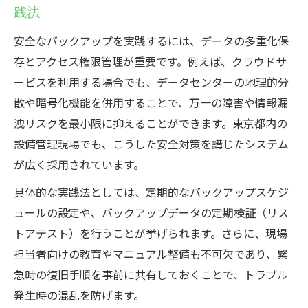
践法
重要性
設備管理業務に求められる継承のポイント
安全なバックアップを実践するには、データの多重化保
存とアクセス権限管理が重要です。例えば、クラウドサ
設備管理業務の継承を円滑に進めるポイン
ービスを利用する場合でも、データセンターの地理的分
ト解説
散や暗号化機能を併用することで、万一の障害や情報漏
設備管理におけるナレッジ共有と継承の工
洩リスクを最小限に抑えることができます。東京都内の
夫とは
設備管理現場でも、こうした安全対策を講じたシステム
属人化防止に役立つ設備管理の継承手法を
が広く採用されています。
紹介
具体的な実践法としては、定期的なバックアップスケジ
設備管理担当者の知識を次世代へ継承する
ュールの設定や、バックアップデータの定期検証（リス
方法
トアテスト）を行うことが挙げられます。さらに、現場
設備管理の現場力を高める継承フローの重
担当者向けの教育やマニュアル整備も不可欠であり、緊
要性
急時の復旧手順を事前に共有しておくことで、トラブル
発生時の混乱を防げます。