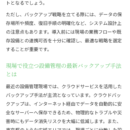
トとなるでしょう。
ローとは
ただし、バックアップ戦略を立てる際には、データの保
設備管理におけるクラウド活用のメリット
存場所や頻度、復旧手順の明確化など、システム設計上
を解説
の注意点もあります。導入前には現場の業務フローや既
現場目線で見る設備管理とクラウド連携の
存設備との連携可否を十分に確認し、最適な戦略を選定
効果
することが重要です。
クラウド活用が生み出す設備管理の効率向
上術
現場で役立つ設備管理の最新バックアップ手法
バックアップシステム導入の効果とは
とは
設備管理におけるバックアップ導入の具体
最近の設備管理現場では、クラウドサービスを活用した
的効果
バックアップ手法が主流となっています。クラウドバッ
設備管理現場で実感するバックアップの利
クアップは、インターネット経由でデータを自動的に安
便性
全なサーバーへ保存できるため、物理的なトラブルや災
バックアップシステムが設備管理にもたら
害時にもデータ消失リスクを大幅に低減します。また、
す成果
東京都のような広域エリアでは、現場ごとに分散した設